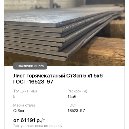
В наличии много
Лист горячекатаный Ст3сп 5 х1.5х6
ГОСТ: 16523-97
Толщина (мм)
Раскрой (м)
5
1.5х6
Марка стали
ГОСТ
Ст3сп
16523-97
от 61 191 р.
/т
*актуальная цена по запросу