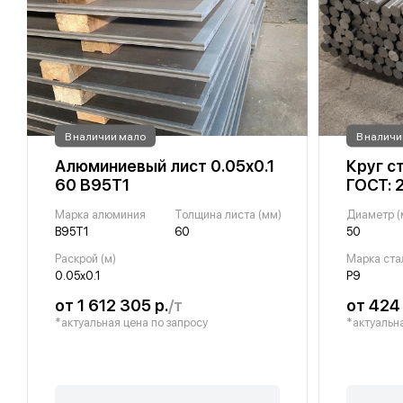
В наличии мало
В наличи
Алюминиевый лист 0.05х0.1
Круг с
60 В95Т1
ГОСТ: 
Марка алюминия
Толщина листа (мм)
Диаметр (
В95Т1
60
50
Раскрой (м)
Марка ста
0.05х0.1
Р9
от 1 612 305 р.
/т
от 424
*актуальная цена по запросу
*актуальна