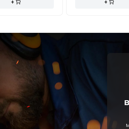
+
+
в
М