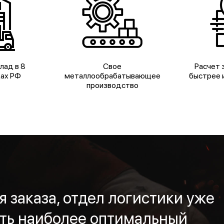
лад в 8
Свое
Расчет з
дах РФ
металлообрабатывающее
быстрее и
производство
 заказа, отдел логистики уже
ть наиболее оптимальный