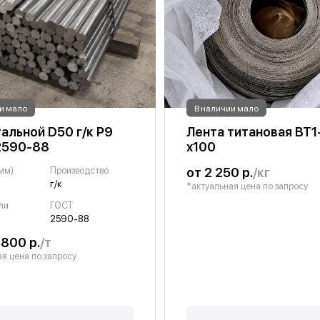
и мало
В наличии мало
тальной D50 г/к Р9
Лента титановая ВТ1
2590-88
х100
мм)
Производство
от 2 250 р.
/кг
г/к
*актуальная цена по запросу
ли
ГОСТ
2590-88
 800 р.
/т
я цена по запросу