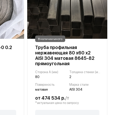
В наличии много
-0 0.2
Труба профильная
нержавеющая 80 х60 х2
AISI 304 матовая 8645-82
прямоугольная
Сторона A (мм)
Толщина стенки (мм)
80
2
Поверхность
Марка стали
матовая
AISI 304
от 474 534 р.
/т
*актуальная цена по запросу