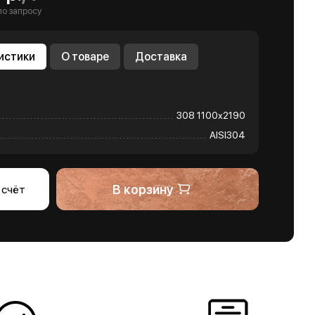
по запросу
истики
О товаре
Доставка
308 1100х2190
AISI304
В корзину
 счёт