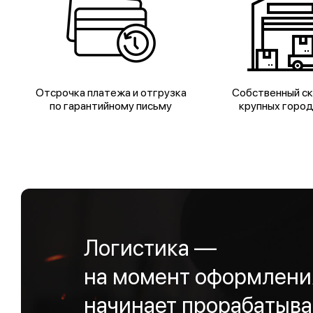
Отсрочка платежа и отгрузка
Собственный ск
по гарантийному письму
крупных горо
Логистика —
на момент оформления
начинает прорабатыва