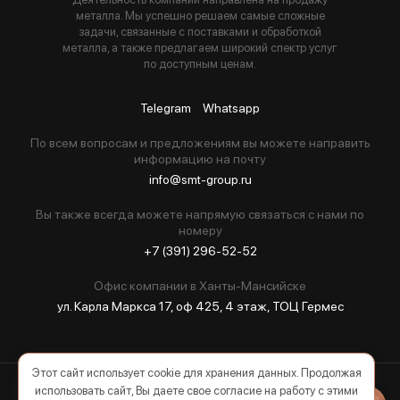
металла. Мы успешно решаем самые сложные
задачи, связанные с поставками и обработкой
металла, а также предлагаем широкий спектр услуг
по доступным ценам.
Telegram
Whatsapp
По всем вопросам и предложениям вы можете направить
информацию на почту
info@smt-group.ru
Вы также всегда можете напрямую связаться с нами по
номеру
+7 (391) 296-52-52
Офис компании в Ханты-Мансийске
ул. Карла Маркса 17, оф 425, 4 этаж, ТОЦ Гермес
Этот сайт использует cookie для хранения данных. Продолжая
использовать сайт, Вы даете свое согласие на работу с этими