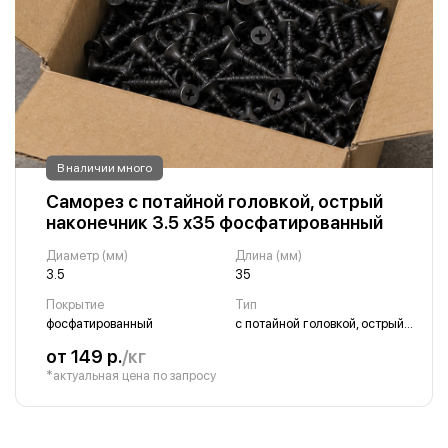
В наличии много
Саморез с потайной головкой, острый
наконечник 3.5 х35 фосфатированный
Диаметр (мм)
Длина (мм)
3.5
35
Покрытие
Тип
фосфатированный
с потайной головкой, острый наконечник
от 149 р.
/кг
*актуальная цена по запросу