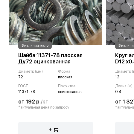
В наличии мало
В наличи
Шайба 11371-78 плоская
Круг а
Ду72 оцинкованная
D12 х0
Диаметр (мм)
Форма
Диаметр (
72
плоская
12
ГОСТ
Покрытие
Длина (м)
11371-78
оцинкованная
0.4
от 192 р.
/кг
от 1 32
*актуальная цена по запросу
*актуальна
+