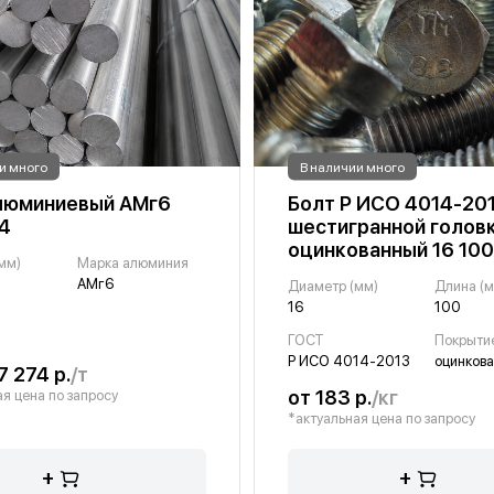
и много
В наличии много
люминиевый АМг6
Болт Р ИСО 4014-201
.4
шестигранной голов
оцинкованный 16 100
мм)
Марка алюминия
АМг6
Диаметр (мм)
Длина (м
16
100
ГОСТ
Покрыти
Р ИСО 4014-2013
оцинков
7 274 р.
/т
от 183 р.
/кг
я цена по запросу
*актуальная цена по запросу
+
+