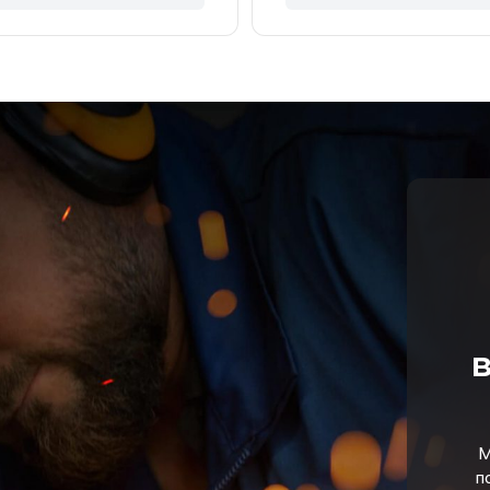
в
М
п