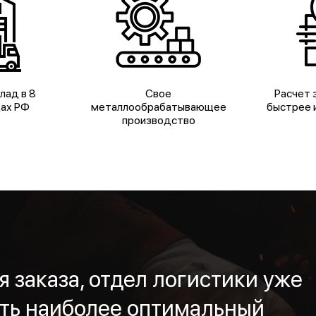
лад в 8
Свое
Расчет з
дах РФ
металлообрабатывающее
быстрее и
производство
 заказа, отдел логистики уже
ть наиболее оптимальный