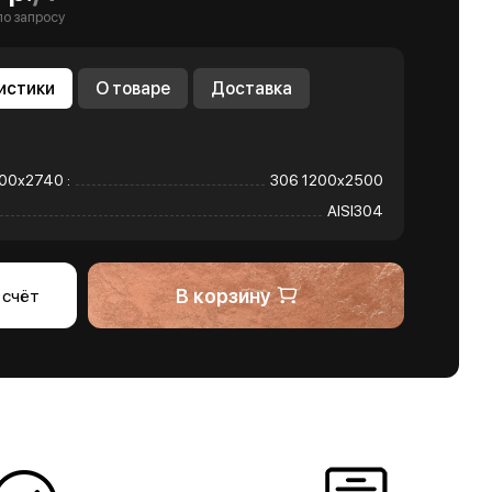
по запросу
истики
О товаре
Доставка
00х2740 :
306 1200х2500
AISI304
В корзину
 счёт