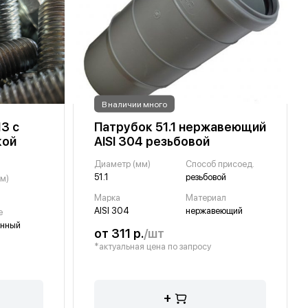
В наличии много
3 с
Патрубок 51.1 нержавеющий
кой
AISI 304 резьбовой
Диаметр (мм)
Способ присоед.
51.1
резьбовой
м)
Марка
Материал
AISI 304
нержавеющий
е
анный
от 311 р.
/шт
*актуальная цена по запросу
+