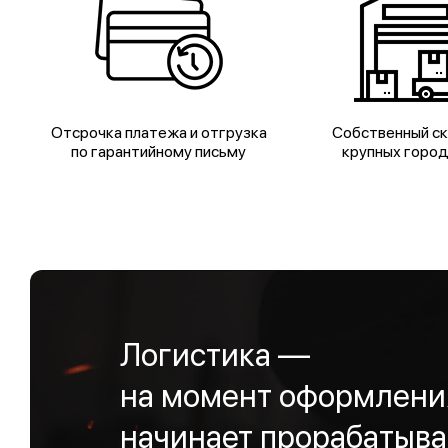
Отсрочка платежа и отгрузка
Собственный ск
по гарантийному письму
крупных горо
Логистика —
на момент оформления
начинает прорабатыва