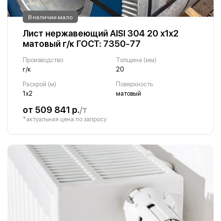
В наличии мало
Лист нержавеющий AISI 304 20 х1х2
матовый г/к ГОСТ: 7350-77
Производство
Толщина (мм)
г/к
20
Раскрой (м)
Поверхность
1х2
матовый
от 509 841 р.
/т
*актуальная цена по запросу