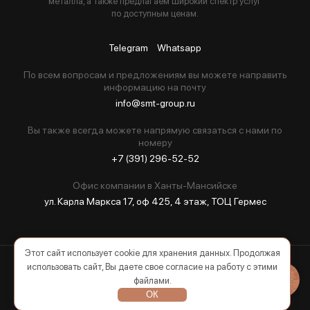
металла, а также предлагаем широкий спектр услуг
по доступным ценам.
Telegram
Whatsapp
По всем вопросам и предложениям вы можете направить
информацию на почту
info@smt-group.ru
Вы также всегда можете напрямую связаться с нами по
номеру
+7 (391) 296-52-52
Офис компании в Ханты-Мансийске
ул. Карла Маркса 17, оф 425, 4 этаж, ТОЦ Гермес
Этот сайт использует cookie для хранения данных. Продолжая
использовать сайт, Вы даете свое согласие на работу с этими
2026 © Все права защищены
файлами.
ОК