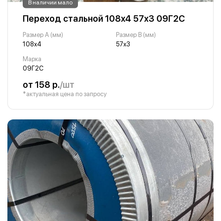
В наличии мало
Переход стальной 108х4 57х3 09Г2С
Размер A (мм)
Размер B (мм)
108х4
57х3
Марка
09Г2С
от 158 р.
/шт
*актуальная цена по запросу