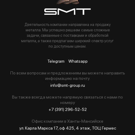
Деятельность компании направлена на продажу
металла. Мы успешно решаем самые сложные
задачи, связанные с поставками и обработкой
металла, а также предлагаем широкий спектр услуг
по доступным ценам.
Telegram
Whatsapp
По всем вопросам и предложениям вы можете направить
информацию на почту
info@smt-group.ru
Вы также всегда можете напрямую связаться с нами по
номеру
+7 (391) 296-52-52
Офис компании в Ханты-Мансийске
ул. Карла Маркса 17, оф 425, 4 этаж, ТОЦ Гермес